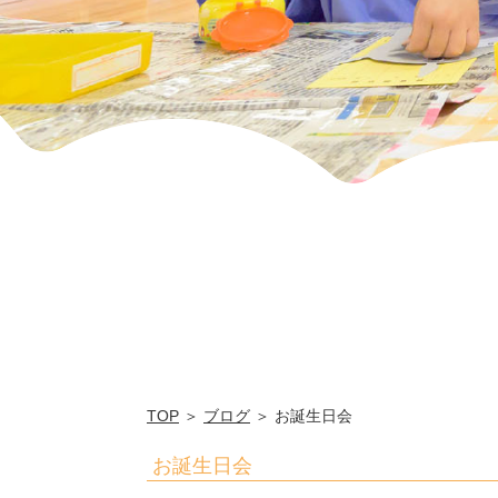
輪
幼
稚
園
TOP
＞
ブログ
＞ お誕生日会
お誕生日会