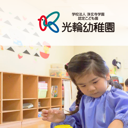
お
誕
生
日
会
|
認
定
こ
ど
も
光