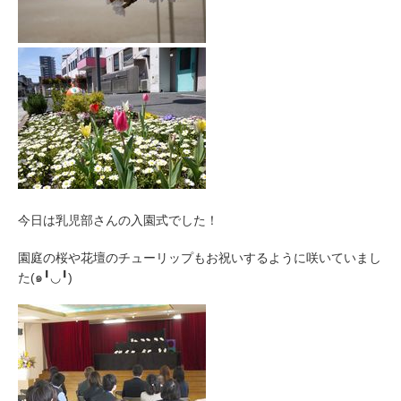
今日は乳児部さんの入園式でした！
園庭の桜や花壇のチューリップもお祝いするように咲いていまし
た(๑╹◡╹)