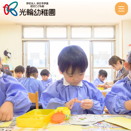
入
園
式
|
認
定
こ
ど
も
光
輪
幼
稚