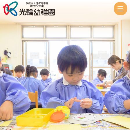
リ
ズ
ム
あ
そ
び
|
認
定
こ
ど
も
光