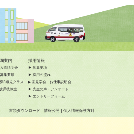
入園案内
採用情報
入園説明会
募集要項
募集要項
採用の流れ
満3歳児クラス
園見学会・お仕事説明会
放課後教室
先生の声・アンケート
エントリーフォーム
書類ダウンロード
｜
情報公開
｜
個人情報保護方針