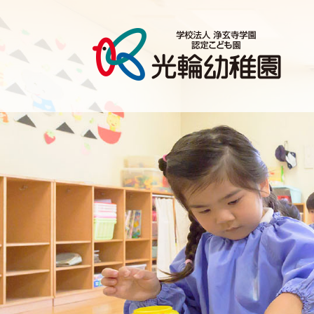
20
2
月
|
認
定
こ
ど
も
光
輪
幼