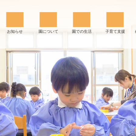
26
お知らせ
園について
園での生活
子育て支援
園