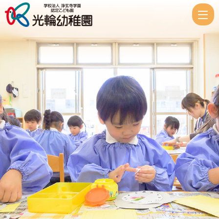
kou
5
|
認
定
こ
ど
も
光
輪
幼
稚
園