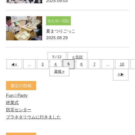
2025.09.03
せんせい日記
夏まつりごっこ
2025.08.29
5 / 12
« 先頭
«
...
3
4
5
6
7
...
10
最後 »
»
最近の投稿
Fun☆Party
終業式
防災センター
プラネタリウムに行きました